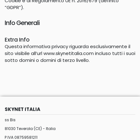
Cookie e al Regolamento UE n. 2016/679 (definito
“GDPR”).
Info
Generali
Extra Info
Questa informativa privacy riguarda esclusivamente il
sito visibile all’url www.skynetitalia.com incluso tutti i suoi
sotto domini o domini di terzo livello.
SKYNET ITALIA
ss Bis
81030 Teverola (CE) - Italia
P.IVA 08759581211