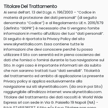
Titolare
Del Trattamento
Ai sensi dell’art. 13 del D.Lgs. n. 196/2003 – “Codice in
materia di protezione dei dati personali” (di seguito
denominato “Codice”) e al Regolamento UE n. 2016/679
(definito “GDPR”) è necessario che ti vengano fornite
informazioni in merito all’utilizzo dei tuoi “dati personali”.
Di seguito è riportata la Privacy Policy del sito
www.skynetitalia.com. Essa contiene tutte le
informazioni che devi conoscere perché tu possa
utilizzare il Sito con serenità ed in piena coscienza dei
dati che fornisci o fornirai durante la tua navigazione sul
Sito. In ogni caso è importante informarti sin da subito
che non saranno trattati tuoi “dati sensibili”. Titolarità
del trattamento ed ambito di applicazione La presente
Privacy policy si applica esclusivamente alla
navigazione sui siti skynetitalia.com. (da ora in poi Sito)
raggiungibile all’indirizzo internet www.skynetitalia.com.
Titolare del trattamento dei dati raccolti è: World Wide
Express srl con sede in Via G. Paisiello 19 Napoli (NA) -
P.IVA 07455361217. Il Sito e/o il suo Titolare non sono