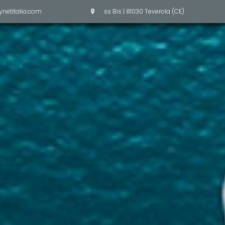
ynetitalia.com
ss Bis | 81030 Teverola (CE)